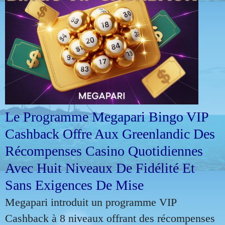
Le Programme Megapari Bingo VIP
Cashback Offre Aux Greenlandic Des
Récompenses Casino Quotidiennes
Avec Huit Niveaux De Fidélité Et
Sans Exigences De Mise
Megapari introduit un programme VIP
Cashback à 8 niveaux offrant des récompenses