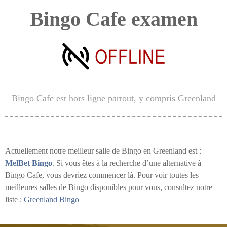
Bingo Cafe examen
Bingo Cafe est hors ligne partout, y compris Greenland
Actuellement notre meilleur salle de Bingo en Greenland est :
MelBet Bingo
. Si vous êtes à la recherche d’une alternative à
Bingo Cafe, vous devriez commencer là. Pour voir toutes les
meilleures salles de Bingo disponibles pour vous, consultez notre
liste :
Greenland Bingo