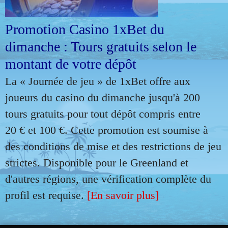
Promotion Casino 1xBet du
dimanche : Tours gratuits selon le
montant de votre dépôt
La « Journée de jeu » de 1xBet offre aux
joueurs du casino du dimanche jusqu'à 200
tours gratuits pour tout dépôt compris entre
20 € et 100 €. Cette promotion est soumise à
des conditions de mise et des restrictions de jeu
strictes. Disponible pour le Greenland et
d'autres régions, une vérification complète du
profil est requise.
[En savoir plus]