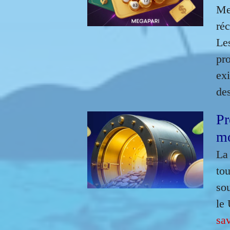
Me
ré
Le
pro
ex
de
Pr
mo
La
tou
sou
le 
sav