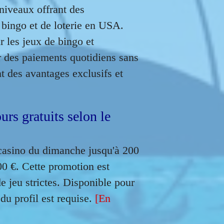
iveaux offrant des
 bingo et de loterie en USA.
 les jeux de bingo et
oir des paiements quotidiens sans
 des avantages exclusifs et
rs gratuits selon le
 casino du dimanche jusqu'à 200
00 €. Cette promotion est
e jeu strictes. Disponible pour
du profil est requise.
[En