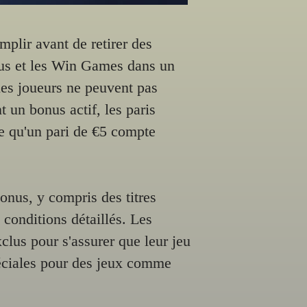
plir avant de retirer des
ous et les Win Games dans un
 les joueurs ne peuvent pas
t un bonus actif, les paris
ie qu'un pari de €5 compte
onus, y compris des titres
conditions détaillés. Les
clus pour s'assurer que leur jeu
éciales pour des jeux comme