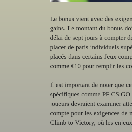
Le bonus vient avec des exigenc
gains. Le montant du bonus doi
délai de sept jours à compter d
placer de paris individuels supé
placés dans certains Jeux comp
comme €10 pour remplir les con
Il est important de noter que c
spécifiques comme PF CS:GO et 
joueurs devraient examiner atte
compte pour les exigences de 
Climb to Victory, où les enjeux