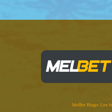
MelBet Bingo: Lire le