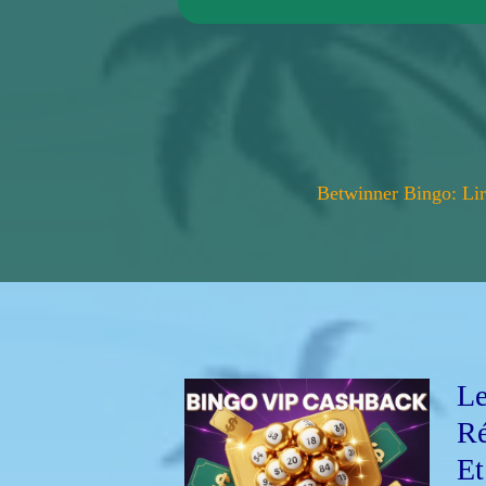
Betwinner Bingo: Lir
Le
Ré
Et