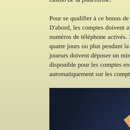
Pour se qualifier à ce bonus de
D'abord, les comptes doivent av
numéros de téléphone activés. D
quatre jours ou plus pendant la
joueurs doivent déposer un min
disponible pour les comptes en 
automatiquement sur les compte