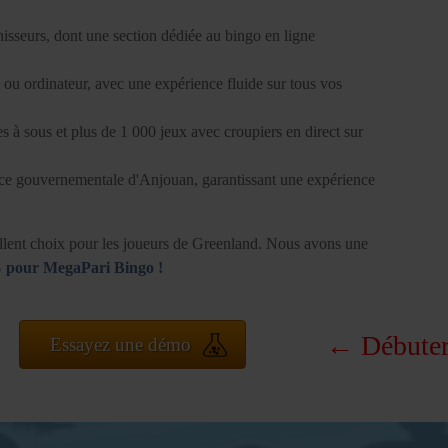
isseurs, dont une section dédiée au bingo en ligne
 ou ordinateur, avec une expérience fluide sur tous vos
 à sous et plus de 1 000 jeux avec croupiers en direct sur
nce gouvernementale d'Anjouan, garantissant une expérience
lent choix pour les joueurs de Greenland. Nous avons une
 pour MegaPari Bingo !
←
Débuter
Essayez une démo