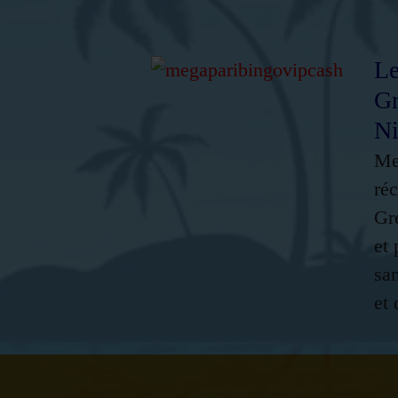
Le
Gr
Ni
Me
réc
Gr
et 
sa
et