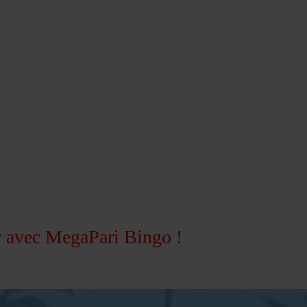
 avec MegaPari Bingo !