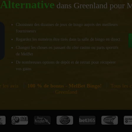
 Alternative
dans Greenland pour 
Choisissez des dizaines de jeux de bingo auprès des meilleurs
fournisseurs
Regardez les numéros être tirés dans la salle de bingo en direct
Changez les choses en passant du côté casino ou paris sportifs
de MelBet
De nombreuses options de dépôt et de retrait pour récupérer
vos gains
 les avis
100 % de bonus - MelBet Bingo!
Tous les 
Greenland