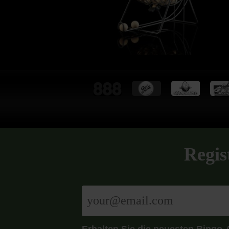
Regis
Erhalten Sie die neuesten Bingo-