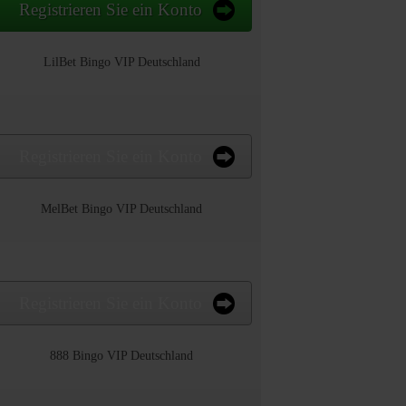
Registrieren Sie ein Konto
LilBet Bingo VIP Deutschland
Registrieren Sie ein Konto
MelBet Bingo VIP Deutschland
Registrieren Sie ein Konto
888 Bingo VIP Deutschland