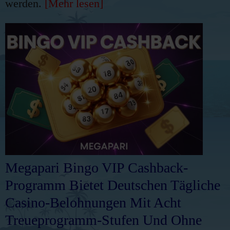
werden.
[Mehr lesen]
Megapari Bingo VIP Cashback-
Programm Bietet Deutschen Tägliche
Casino-Belohnungen Mit Acht
Treueprogramm-Stufen Und Ohne