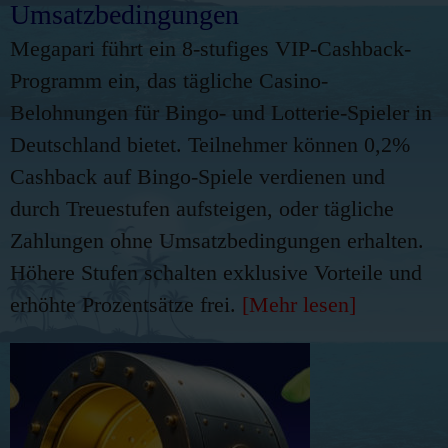
Umsatzbedingungen
Megapari führt ein 8-stufiges VIP-Cashback-
Programm ein, das tägliche Casino-
Belohnungen für Bingo- und Lotterie-Spieler in
Deutschland bietet. Teilnehmer können 0,2%
Cashback auf Bingo-Spiele verdienen und
durch Treuestufen aufsteigen, oder tägliche
Zahlungen ohne Umsatzbedingungen erhalten.
Höhere Stufen schalten exklusive Vorteile und
erhöhte Prozentsätze frei.
[Mehr lesen]