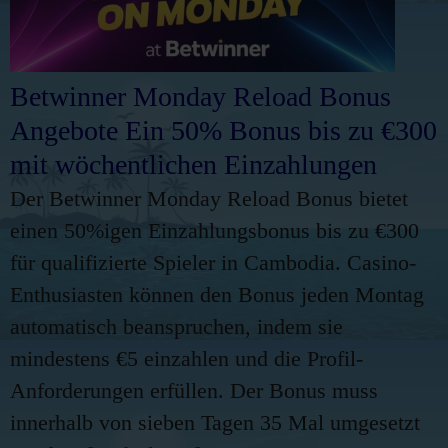
Betwinner Monday Reload Bonus
Angebote Ein 50% Bonus bis zu €300
mit wöchentlichen Einzahlungen
Der Betwinner Monday Reload Bonus bietet
einen 50%igen Einzahlungsbonus bis zu €300
für qualifizierte Spieler in Cambodia. Casino-
Enthusiasten können den Bonus jeden Montag
automatisch beanspruchen, indem sie
mindestens €5 einzahlen und die Profil-
Anforderungen erfüllen. Der Bonus muss
innerhalb von sieben Tagen 35 Mal umgesetzt