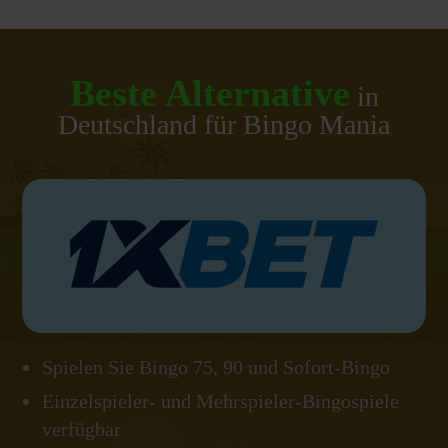
Beste Alternative
in
Deutschland für Bingo Mania
Spielen Sie Bingo 75, 90 und Sofort-Bingo
Einzelspieler- und Mehrspieler-Bingospiele
verfügbar