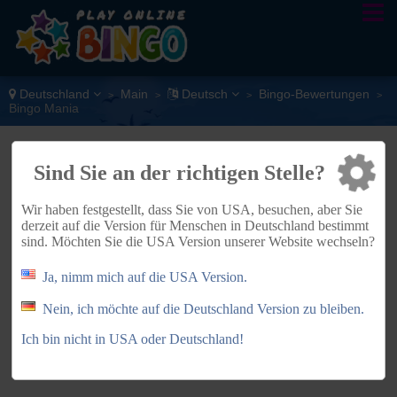
Deutschland
Main
Deutsch
Bingo-Bewertungen
>
>
>
>
Bingo Mania
WERBUNG
Sind Sie an der richtigen Stelle?
Wir haben festgestellt, dass Sie von USA, besuchen, aber Sie
derzeit auf die Version für Menschen in Deutschland bestimmt
sind. Möchten Sie die USA Version unserer Website wechseln?
Ja, nimm mich auf die USA Version.
Nein, ich möchte auf die Deutschland Version zu bleiben.
Ich bin nicht in USA oder Deutschland!