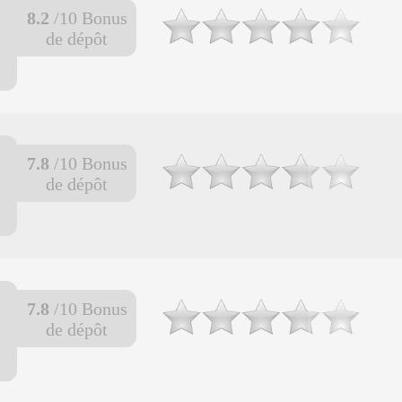
8.2
/10 Bonus
de dépôt
7.8
/10 Bonus
de dépôt
7.8
/10 Bonus
de dépôt