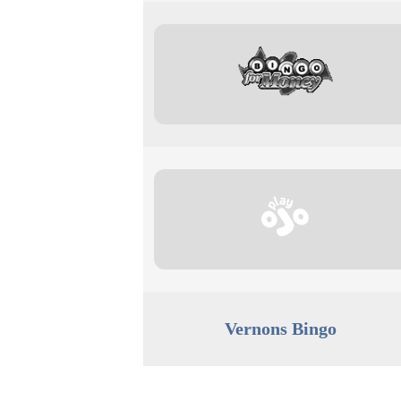
Vernons Bingo