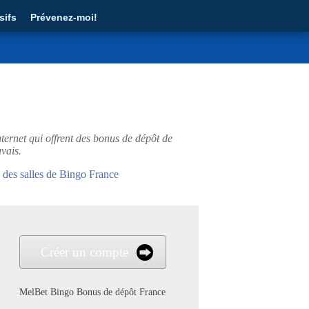
sifs
Prévenez-moi!
ternet qui offrent des bonus de dépôt de
vais.
 des salles de Bingo France
Créer un compte
MelBet Bingo Bonus de dépôt France