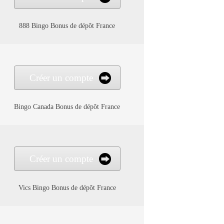
888 Bingo Bonus de dépôt France
Créer un compte
Bingo Canada Bonus de dépôt France
Créer un compte
Vics Bingo Bonus de dépôt France