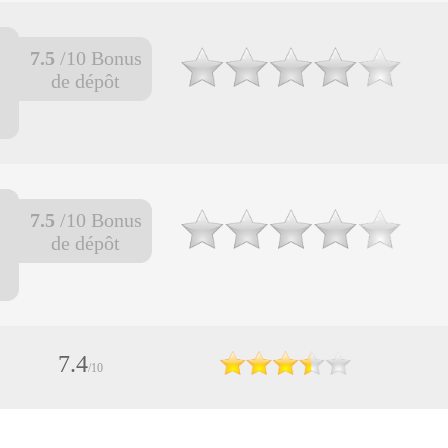
7.5
/10 Bonus
de dépôt
7.5
/10 Bonus
de dépôt
7.4
/10