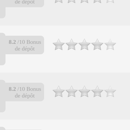
de dépôt
8.2
/10 Bonus
de dépôt
8.2
/10 Bonus
de dépôt