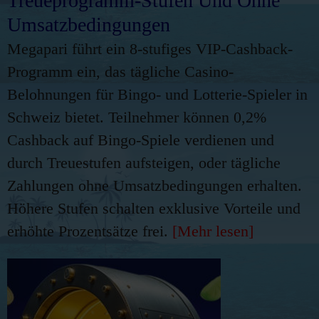
Treueprogramm-Stufen Und Ohne
Umsatzbedingungen
Megapari führt ein 8-stufiges VIP-Cashback-
Programm ein, das tägliche Casino-
Belohnungen für Bingo- und Lotterie-Spieler in
Schweiz bietet. Teilnehmer können 0,2%
Cashback auf Bingo-Spiele verdienen und
durch Treuestufen aufsteigen, oder tägliche
Zahlungen ohne Umsatzbedingungen erhalten.
Höhere Stufen schalten exklusive Vorteile und
erhöhte Prozentsätze frei.
[Mehr lesen]