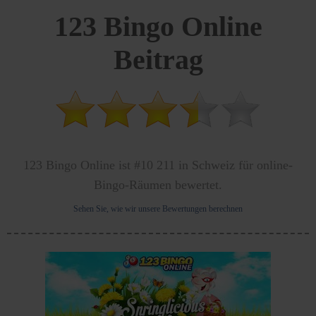
123 Bingo Online
Beitrag
123 Bingo Online ist #10 211 in Schweiz für online-
Bingo-Räumen bewertet.
Sehen Sie, wie wir unsere Bewertungen berechnen