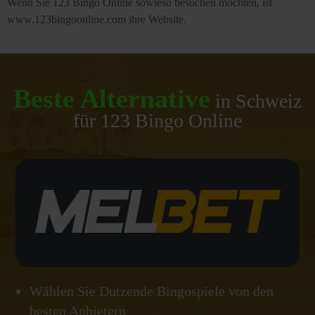
Wenn Sie 123 Bingo Online sowieso besuchen möchten, ist
www.123bingoonline.com ihre Website.
Beste Alternative
in Schweiz
für 123 Bingo Online
Wählen Sie Dutzende Bingospiele von den
besten Anbietern