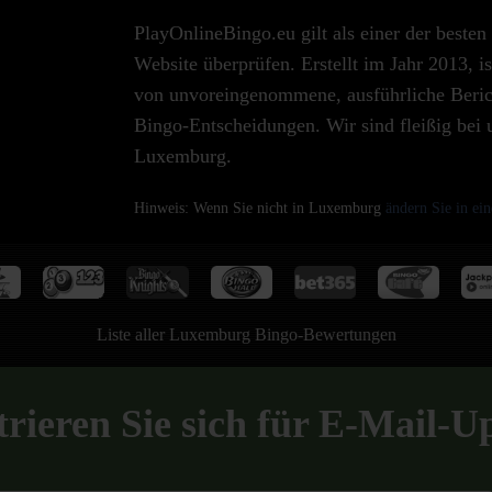
PlayOnlineBingo.eu gilt als einer der besten
Website überprüfen. Erstellt im Jahr 2013, i
von unvoreingenommene, ausführliche Beric
Bingo-Entscheidungen. Wir sind fleißig bei 
Luxemburg.
Hinweis: Wenn Sie nicht in Luxemburg
ändern Sie in ei
Liste aller Luxemburg Bingo-Bewertungen
trieren Sie sich für E-Mail-U