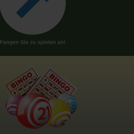
Fangen Sie zu spielen an!