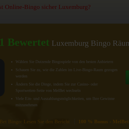
st Online-Bingo sicher Luxemburg?
1 Bewertet
Luxemburg Bingo Räu
Wählen Sie Dutzende Bingospiele von den besten Anbietern
Schauen Sie zu, wie die Zahlen im Live-Bingo-Raum gezogen
werden
Ändern Sie die Dinge, indem Sie zur Casino- oder
Sportwetten-Seite von MelBet wechseln
Viele Ein- und Auszahlungsmöglichkeiten, um Ihre Gewinne
mitzunehmen
Bet Bingo: Lesen Sie den Bericht
100 % Bonus - MelBet