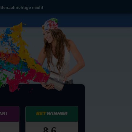
Benachrichtige mich!
8.6