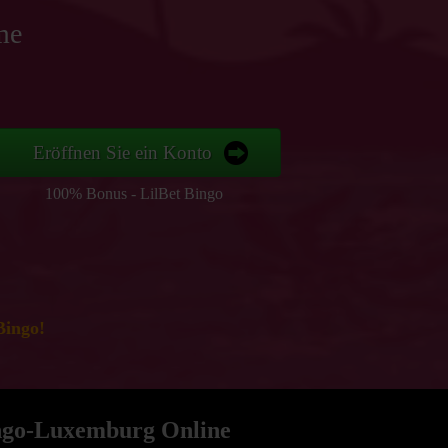
me
Eröffnen Sie ein Konto
100% Bonus - LilBet Bingo
Bingo!
ingo-Luxemburg Online