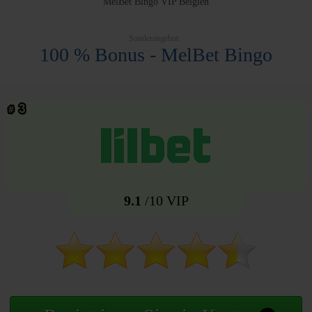
MelBet Bingo VIP Belgien
Sonderangebot
100 % Bonus - MelBet Bingo
9.1
/10 VIP