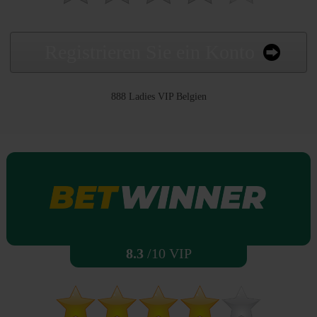
Registrieren Sie ein Konto
888 Ladies VIP Belgien
8.3
/10 VIP