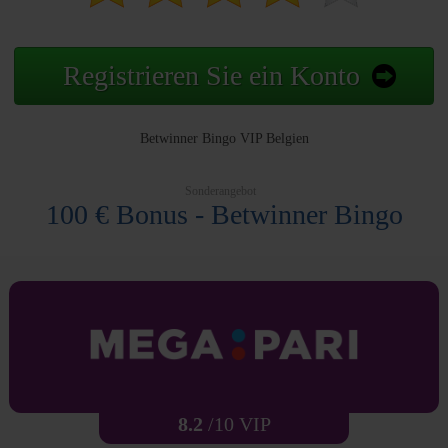
Registrieren Sie ein Konto
Betwinner Bingo VIP Belgien
Sonderangebot
100 € Bonus - Betwinner Bingo
8.2
/10 VIP