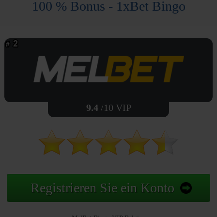
100 % Bonus - 1xBet Bingo
9.4
/10 VIP
Registrieren Sie ein Konto