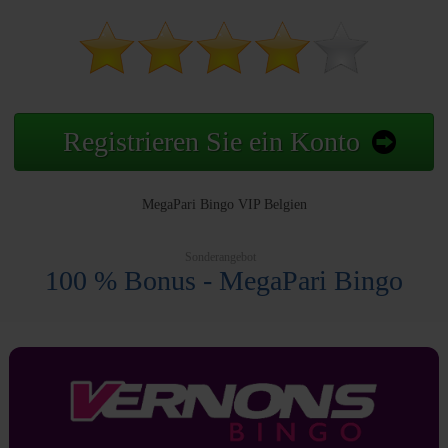
Registrieren Sie ein Konto
MegaPari Bingo VIP Belgien
Sonderangebot
100 % Bonus - MegaPari Bingo