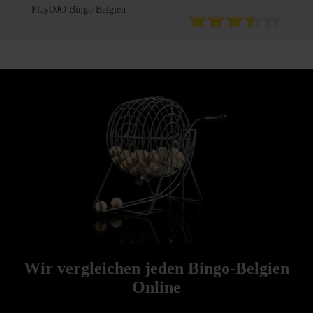
PlayOJO Bingo Belgien
Wir vergleichen jeden Bingo-Belgien
Online