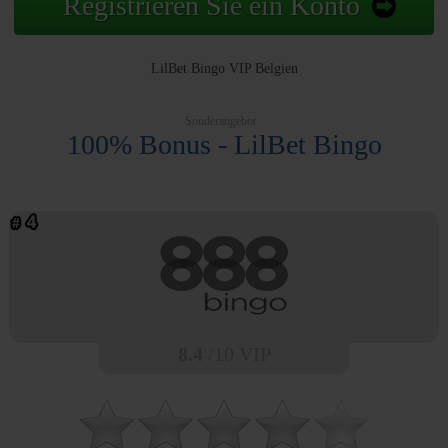
Registrieren Sie ein Konto
LilBet Bingo VIP Belgien
Sonderangebot
100% Bonus - LilBet Bingo
8.4
/10 VIP